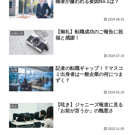
職者が嫌われる要因No.1は？
2024.08.31
【御礼】転職成功のご報告に祝
お知らせ
福と感謝！
2024.07.15
記者の転職ギャップ！？マスコ
転職
ミ出身者は一般企業の何につま
ずく？
2024.02.25
【呟き】ジャニーズ報道に見る
呟き
「お前が言うか」の醜悪さ
2023.11.05