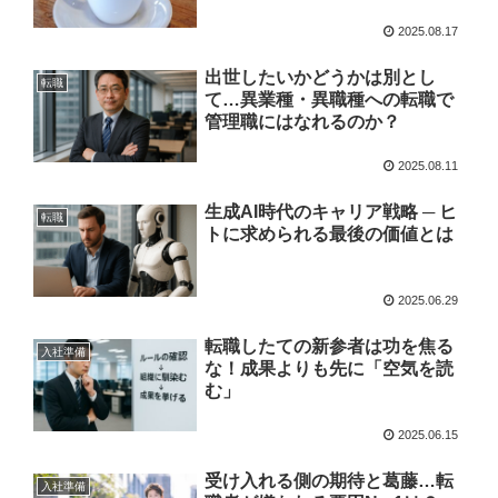
2025.08.17
出世したいかどうかは別とし
転職
て…異業種・異職種への転職で
管理職にはなれるのか？
2025.08.11
生成AI時代のキャリア戦略 ─ ヒ
転職
トに求められる最後の価値とは
2025.06.29
転職したての新参者は功を焦る
入社準備
な！成果よりも先に「空気を読
む」
2025.06.15
受け入れる側の期待と葛藤…転
入社準備