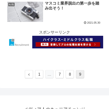
マスコミ業界脱出の第一歩を踏
転職
み出そう！
2021.05.30
スポンサーリンク
1
…
7
8
9