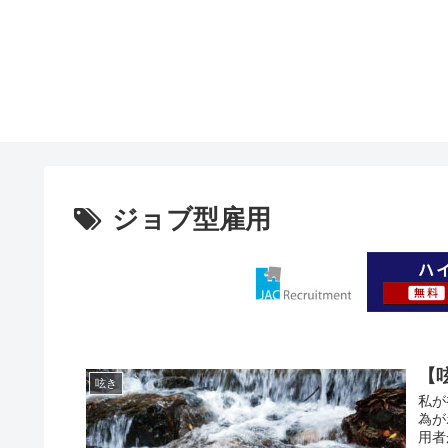
ジョブ型雇用
【
呟き
私が
為が
用者