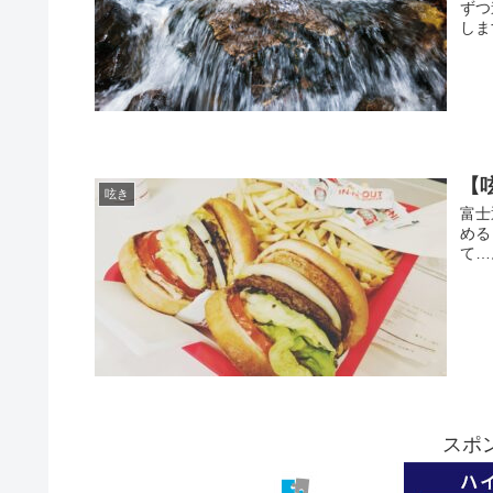
ずつ
しま
【
呟き
富士
める
て…
スポ