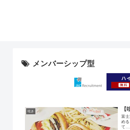
メンバーシップ型
【
呟き
富士
める
て…