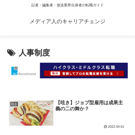
記者・編集者・放送業界出身者の転職ガイド
メディア人のキャリアチェンジ
人事制度
【呟き】ジョブ型雇用は成果主
呟き
義の二の舞か？
2022.04.01