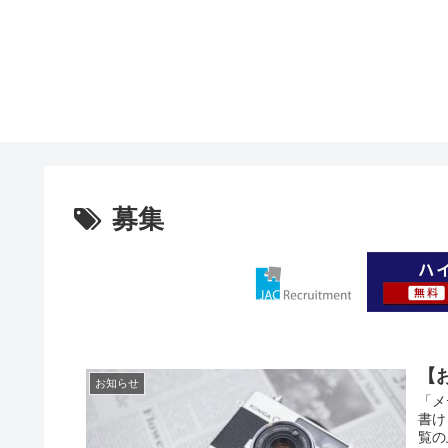
募集
【
お知らせ
「メ
書け
覧の