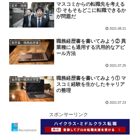
マスコミからの転職先を考える
業界・職種
① そもそもどこに転職できるか
が問題だ
2021.08.21
職務経歴書を書いてみよう② 異
履歴書・職務経歴書
業種にも通用する汎用的なアピ
ール方法
2021.07.25
職務経歴書を書いてみよう① マ
履歴書・職務経歴書
スコミ経験を生かしたキャリア
の整理
2021.07.23
スポンサーリンク