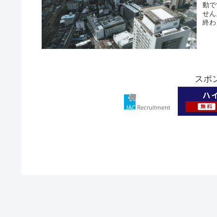
動で
せん
終わ
スポ