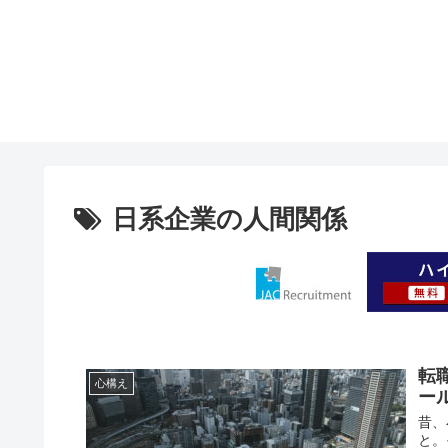
日系企業の人間関係
転
心構え
ー
昔、
と。