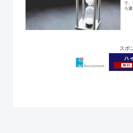
で、
ろ通
スポ