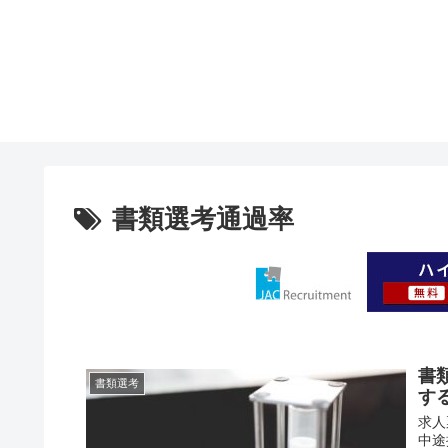
書類選考通過率
書
書類選考
す
求人
中途