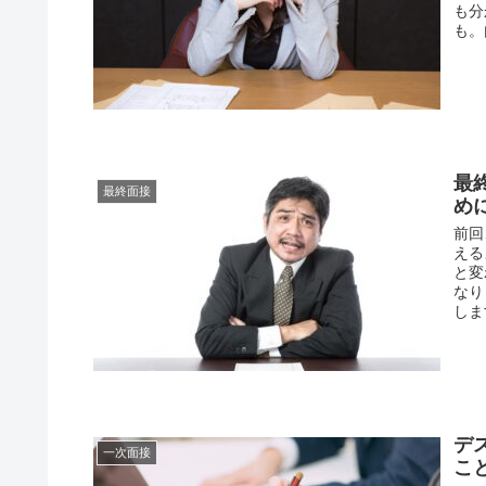
も分
も。
最
最終面接
め
前回
える
と変
なり
しま
デ
一次面接
こ