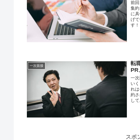
前回
集約
に具
げて
す！
転
一次面接
PR
一次
いく
れは
約さ
して
スポ