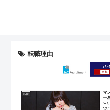
転職理由
マ
転職
—
そも
ない