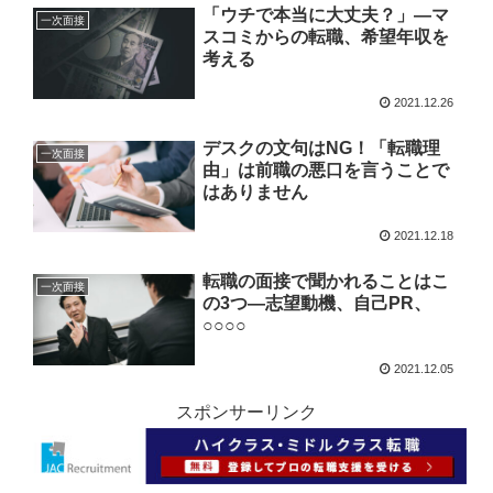
「ウチで本当に大丈夫？」—マ
一次面接
スコミからの転職、希望年収を
考える
2021.12.26
デスクの文句はNG！「転職理
一次面接
由」は前職の悪口を言うことで
はありません
2021.12.18
転職の面接で聞かれることはこ
一次面接
の3つ—志望動機、自己PR、
○○○○
2021.12.05
スポンサーリンク