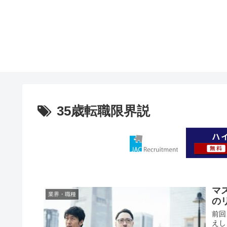
35歳転職限界説
マ
業界・職種
の
前回
えし