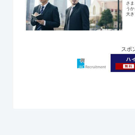
さま
うか
大き
スポ