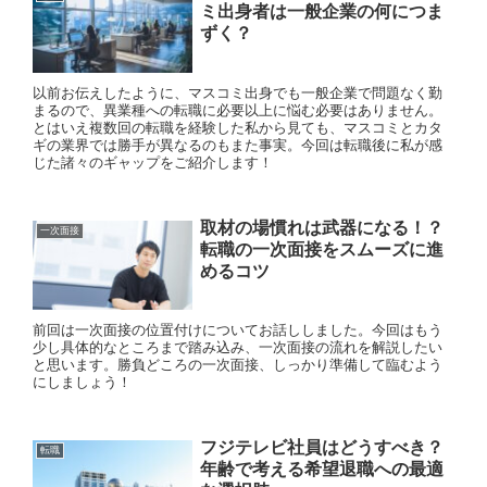
ミ出身者は一般企業の何につま
ずく？
以前お伝えしたように、マスコミ出身でも一般企業で問題なく勤
まるので、異業種への転職に必要以上に悩む必要はありません。
とはいえ複数回の転職を経験した私から見ても、マスコミとカタ
ギの業界では勝手が異なるのもまた事実。今回は転職後に私が感
じた諸々のギャップをご紹介します！
取材の場慣れは武器になる！？
一次面接
転職の一次面接をスムーズに進
めるコツ
前回は一次面接の位置付けについてお話ししました。今回はもう
少し具体的なところまで踏み込み、一次面接の流れを解説したい
と思います。勝負どころの一次面接、しっかり準備して臨むよう
にしましょう！
フジテレビ社員はどうすべき？
転職
年齢で考える希望退職への最適