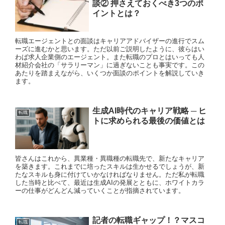
談② 押さえておくべき3つのポ
イントとは？
転職エージェントとの面談はキャリアアドバイザーの進行でスム
ーズに進むかと思います。ただ以前ご説明したように、彼らはい
わば求人企業側のエージェント。また転職のプロとはいっても人
材紹介会社の「サラリーマン」に過ぎないことも事実です。この
あたりを踏まえながら、いくつか面談のポイントを解説していき
ます。
生成AI時代のキャリア戦略 ─ ヒ
転職
トに求められる最後の価値とは
皆さんはこれから、異業種・異職種の転職先で、新たなキャリア
を築きます。これまでに培ったスキルは生かせるでしょうが、新
たなスキルも身に付けていかなければなりません。ただ私が転職
した当時と比べて、最近は生成AIの発展とともに、ホワイトカラ
ーの仕事がどんどん減っていくことが指摘されています。
記者の転職ギャップ！？マスコ
転職