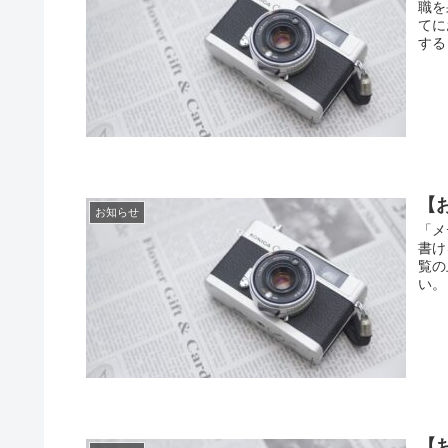
職を
てに
する
【
お知らせ
「メ
書け
覧の
い。
【