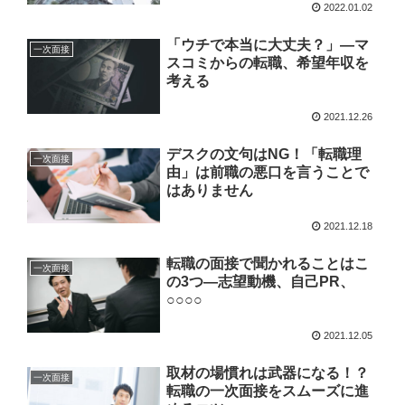
2022.01.02
「ウチで本当に大丈夫？」—マ
一次面接
スコミからの転職、希望年収を
考える
2021.12.26
デスクの文句はNG！「転職理
一次面接
由」は前職の悪口を言うことで
はありません
2021.12.18
転職の面接で聞かれることはこ
一次面接
の3つ—志望動機、自己PR、
○○○○
2021.12.05
取材の場慣れは武器になる！？
一次面接
転職の一次面接をスムーズに進