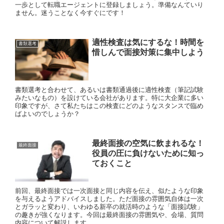
一歩として転職エージェントに登録しましょう。準備なんていり
ません。迷うことなく今すぐにです！
適性検査は気にするな！時間を
書類選考
惜しんで面接対策に集中しよう
書類選考と合わせて、あるいは書類通過後に適性検査（筆記試験
みたいなもの）を設けている会社があります。特に大企業に多い
印象ですが、さて私たちはこの検査にどのようなスタンスで臨め
ばよいのでしょうか？
最終面接の空気に飲まれるな！
最終面接
役員の圧に負けないために知っ
ておくこと
前回、最終面接では一次面接と同じ内容を伝え、似たような印象
を与えるようアドバイスしました。ただ面接の雰囲気自体は一次
とガラッと変わり、いわゆる新卒の就活時のような「面接試験」
の趣きが強くなります。今回は最終面接の雰囲気や、会場、質問
内容について解説します。