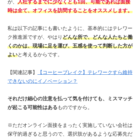
が、
入社するまでに少なくとも1回、可能であれば面接
時は全て、オフィスを訪問
する
ことを
オススメ
します
。
私は以下の記事にも書いたように、基本的にはテレワー
ク推進派ですが、やはり
どんな所で、どんな人たちと働
くのかは、
現場
に
足を
運び
、
五感を使って判断した方が
よい
と考えるからです。
【関連記事】
【コーヒーブレイク】テレワークすら維持
できないのにイノベーション？
それだけ細心の注意を払って気を付けても、ミスマッチ
が起こる可能性はある
ものですから。
※ただオンライン面接をまったく実施していない会社は
保守的過ぎると思うので、選択肢があるような応募先だ