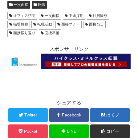
一次面接
転職
オフィス訪問
一次面接
中途採用
社員観察
職場観察
転職活動
面接マナー
面接当日
面接振り返り
面接準備
スポンサーリンク
シェアする
Twitter
Facebook
はてブ
Pocket
LINE
コピー