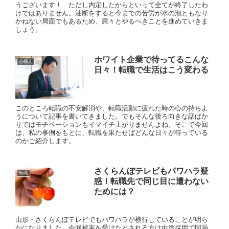
うございます！ ただし内定したからといって全てが終了したわ
けではありません。油断をすると今までの苦労が水の泡ともなり
かねない局面でもあるため、粛々とやるべきことを進めていきま
しょう。
ホワイト企業で待ってるこんな
心構え
日々！転職で生活はこう変わる
このところ転職の不安解消や、転職活動に疲れた時の心の持ちよ
うについて記事を書いてきました。でもそんな後ろ向きな話ばか
りではモチベーションもイマイチ上がりませんよね。そこで今回
は、私の事例をもとに、転職を果たせばどんな日々が待っている
のかご紹介します。
さくらんぼテレビもパワハラ疑
転職
惑！転職先で同じ目に遭わない
ためには？
山形・さくらんぼテレビでもパワハラが横行していることが明ら
かになりました。今回被害を受けたとされる方は中途採用で同局