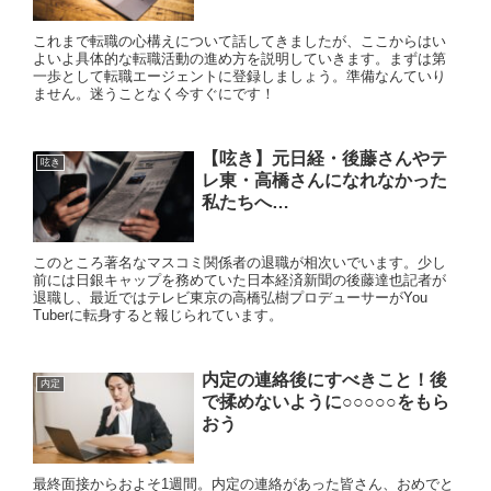
これまで転職の心構えについて話してきましたが、ここからはい
よいよ具体的な転職活動の進め方を説明していきます。まずは第
一歩として転職エージェントに登録しましょう。準備なんていり
ません。迷うことなく今すぐにです！
【呟き】元日経・後藤さんやテ
呟き
レ東・高橋さんになれなかった
私たちへ…
このところ著名なマスコミ関係者の退職が相次いでいます。少し
前には日銀キャップを務めていた日本経済新聞の後藤達也記者が
退職し、最近ではテレビ東京の高橋弘樹プロデューサーがYou
Tuberに転身すると報じられています。
内定の連絡後にすべきこと！後
内定
で揉めないように○○○○○をもら
おう
最終面接からおよそ1週間。内定の連絡があった皆さん、おめでと