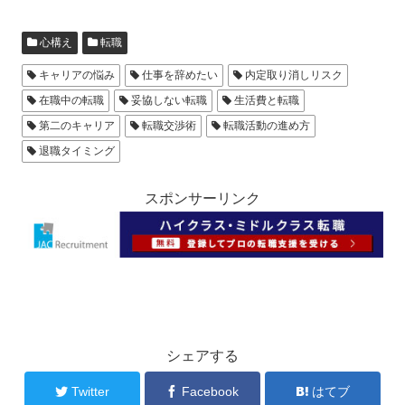
心構え
転職
キャリアの悩み
仕事を辞めたい
内定取り消しリスク
在職中の転職
妥協しない転職
生活費と転職
第二のキャリア
転職交渉術
転職活動の進め方
退職タイミング
スポンサーリンク
シェアする
Twitter
Facebook
はてブ