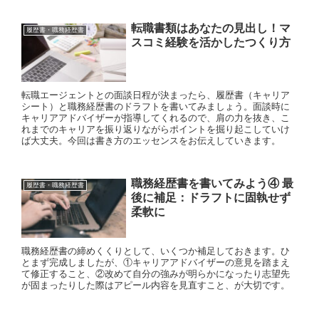
転職書類はあなたの見出し！マ
履歴書・職務経歴書
スコミ経験を活かしたつくり方
転職エージェントとの面談日程が決まったら、履歴書（キャリア
シート）と職務経歴書のドラフトを書いてみましょう。面談時に
キャリアアドバイザーが指導してくれるので、肩の力を抜き、こ
れまでのキャリアを振り返りながらポイントを掘り起こしていけ
ば大丈夫。今回は書き方のエッセンスをお伝えしていきます。
職務経歴書を書いてみよう④ 最
履歴書・職務経歴書
後に補足：ドラフトに固執せず
柔軟に
職務経歴書の締めくくりとして、いくつか補足しておきます。ひ
とまず完成しましたが、①キャリアアドバイザーの意見を踏まえ
て修正すること、②改めて自分の強みが明らかになったり志望先
が固まったりした際はアピール内容を見直すこと、が大切です。