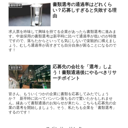
書類選考の通過率はどれくら
書類選考
い？応募しすぎると失敗する理
由
求人票を吟味して興味を持てる企業があったら書類選考に進みま
す。中途採用の書類選考は新卒時に比べて通過率が低いのが特徴
ですので、落ちたからといっても気にしないで楽観的に構えまし
ょう。むしろ通過率が高すぎても自分自身が困ることになるので
す！
応募先の会社を「選考」しよ
書類選考
う！書類通過後にやるべきリサ
ーチポイント
皆さん、もういくつかの企業に書類を応募してみたでしょう
か？ 新卒時に比べてバンバン落ちるので驚いたかもしれませ
ん。縁あって書類通過のお知らせが来たら、こちらも応募先の企
業の選考を開始しましょう。そう、私たちも企業を「書類選考」
するのです！