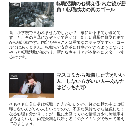
転職活動の心構え④ 内定後が勝
心構え
負！転職成功の真のゴール
昔、小学校で言われませんでしたか？ 家に帰るまでが遠足で
す、と。その言葉になぞらえて言えば、新しい職場に馴染むまで
が転職活動です。内定を得ることは重要なステップですが、ゴー
ルではありません。転職先で安定的に仕事ができるようになって
やっと転職活動が終わり、新たなキャリアが本格的にスタートす
るのです。
マスコミから転職した方がいい
転職
人、しない方がいい人—あなた
はどっちだ①
そもそも自分自身は転職した方がいいのか。確かに世の中には転
職しない方がいい人もいますので、不安な気持ちから確認したく
なる心理も分かりますが、世に出回っている情報は少し綺麗事す
ぎるきらいも。内定受諾を決断するこのタイミングで改めて考え
てみましょう。