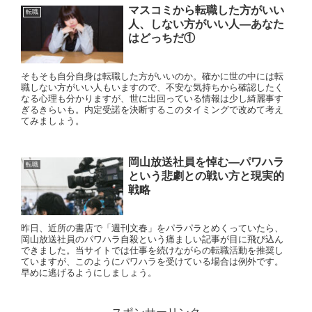
マスコミから転職した方がいい
転職
人、しない方がいい人—あなた
はどっちだ①
そもそも自分自身は転職した方がいいのか。確かに世の中には転
職しない方がいい人もいますので、不安な気持ちから確認したく
なる心理も分かりますが、世に出回っている情報は少し綺麗事す
ぎるきらいも。内定受諾を決断するこのタイミングで改めて考え
てみましょう。
岡山放送社員を悼む—パワハラ
転職
という悲劇との戦い方と現実的
戦略
昨日、近所の書店で「週刊文春」をパラパラとめくっていたら、
岡山放送社員のパワハラ自殺という痛ましい記事が目に飛び込ん
できました。当サイトでは仕事を続けながらの転職活動を推奨し
ていますが、このようにパワハラを受けている場合は例外です。
早めに逃げるようにしましょう。