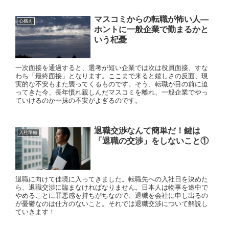
マスコミからの転職が怖い人—
心構え
ホントに一般企業で勤まるかと
いう杞憂
一次面接を通過すると、選考が短い企業では次は役員面接、すな
わち「最終面接」となります。ここまで来ると嬉しさの反面、現
実的な不安もまた襲ってくるものです。そう、転職が目の前に迫
ってきた今、長年慣れ親しんだマスコミを離れ、一般企業でやっ
ていけるのか一抹の不安がよぎるのです。
退職交渉なんて簡単だ！鍵は
入社準備
「退職の交渉」をしないこと①
退職に向けて佳境に入ってきました。転職先への入社日を決めた
ら、退職交渉に臨まなければなりません。日本人は物事を途中で
やめることに罪悪感を持ちがちなので、退職を会社に申し出るの
が憂鬱なのは仕方のないこと。それでは退職交渉について解説し
ていきます！