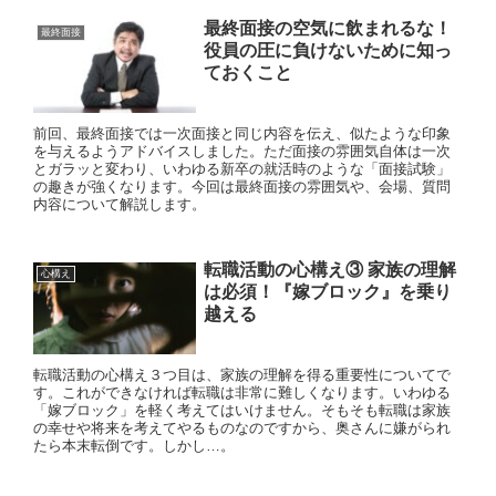
最終面接の空気に飲まれるな！
最終面接
役員の圧に負けないために知っ
ておくこと
前回、最終面接では一次面接と同じ内容を伝え、似たような印象
を与えるようアドバイスしました。ただ面接の雰囲気自体は一次
とガラッと変わり、いわゆる新卒の就活時のような「面接試験」
の趣きが強くなります。今回は最終面接の雰囲気や、会場、質問
内容について解説します。
転職活動の心構え③ 家族の理解
心構え
は必須！『嫁ブロック』を乗り
越える
転職活動の心構え３つ目は、家族の理解を得る重要性についてで
す。これができなければ転職は非常に難しくなります。いわゆる
「嫁ブロック」を軽く考えてはいけません。そもそも転職は家族
の幸せや将来を考えてやるものなのですから、奥さんに嫌がられ
たら本末転倒です。しかし…。