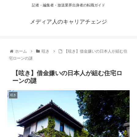
記者・編集者・放送業界出身者の転職ガイド
メディア人のキャリアチェンジ
ホーム
呟き
【呟き】借金嫌いの日本人が組む住
宅ローンの謎
【呟き】借金嫌いの日本人が組む住宅ロ
ーンの謎
呟き