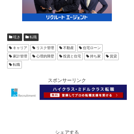
呟き
転職
キャリア
リスク管理
不動産
住宅ローン
家計管理
心理的障壁
投資と住宅
持ち家
賃貸
転職
スポンサーリンク
シェアする