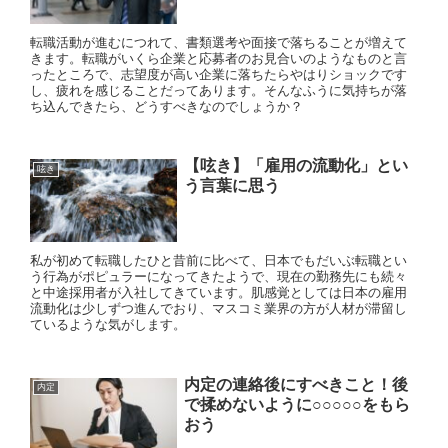
転職活動が進むにつれて、書類選考や面接で落ちることが増えて
きます。転職がいくら企業と応募者のお見合いのようなものと言
ったところで、志望度が高い企業に落ちたらやはりショックです
し、疲れを感じることだってあります。そんなふうに気持ちが落
ち込んできたら、どうすべきなのでしょうか？
【呟き】「雇用の流動化」とい
呟き
う言葉に思う
私が初めて転職したひと昔前に比べて、日本でもだいぶ転職とい
う行為がポピュラーになってきたようで、現在の勤務先にも続々
と中途採用者が入社してきています。肌感覚としては日本の雇用
流動化は少しずつ進んでおり、マスコミ業界の方が人材が滞留し
ているような気がします。
内定の連絡後にすべきこと！後
内定
で揉めないように○○○○○をもら
おう