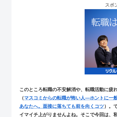
スポ
このところ転職の不安解消や、転職活動に疲
（
マスコミからの転職が怖い人—ホントに一
あなたへ。面接に落ちても前を向くコツ
）。
イマイチ上がりませんよね。そこで今回は、