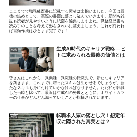
ここまでで職務経歴書に記載する素材は出揃いました。今回は最
後の詰めとして、実際の書面に落とし込んでいきます。新聞も雑
誌も読者が見やすいように紙面を編集しますよね。職務経歴書も
読み手のことを考えて形をきれいに整えましょう。これが終われ
ば書類作成はひとまず完了です！
生成AI時代のキャリア戦略 ─ ヒ
転職
トに求められる最後の価値とは
皆さんはこれから、異業種・異職種の転職先で、新たなキャリア
を築きます。これまでに培ったスキルは生かせるでしょうが、新
たなスキルも身に付けていかなければなりません。ただ私が転職
した当時と比べて、最近は生成AIの発展とともに、ホワイトカラ
ーの仕事がどんどん減っていくことが指摘されています。
転職求人票の落とし穴！想定年
転職
収に隠された真実とは？