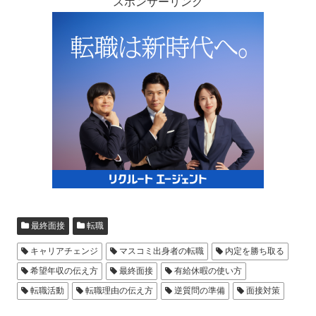
スポンサーリンク
最終面接
転職
キャリアチェンジ
マスコミ出身者の転職
内定を勝ち取る
希望年収の伝え方
最終面接
有給休暇の使い方
転職活動
転職理由の伝え方
逆質問の準備
面接対策