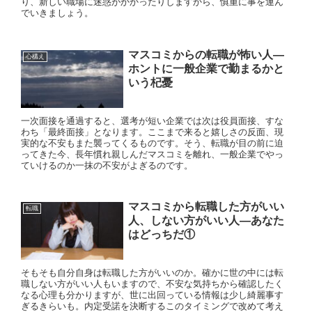
り、新しい職場に迷惑がかかったりしますから、慎重に事を運ん
でいきましょう。
マスコミからの転職が怖い人—
心構え
ホントに一般企業で勤まるかと
いう杞憂
一次面接を通過すると、選考が短い企業では次は役員面接、すな
わち「最終面接」となります。ここまで来ると嬉しさの反面、現
実的な不安もまた襲ってくるものです。そう、転職が目の前に迫
ってきた今、長年慣れ親しんだマスコミを離れ、一般企業でやっ
ていけるのか一抹の不安がよぎるのです。
マスコミから転職した方がいい
転職
人、しない方がいい人—あなた
はどっちだ①
そもそも自分自身は転職した方がいいのか。確かに世の中には転
職しない方がいい人もいますので、不安な気持ちから確認したく
なる心理も分かりますが、世に出回っている情報は少し綺麗事す
ぎるきらいも。内定受諾を決断するこのタイミングで改めて考え