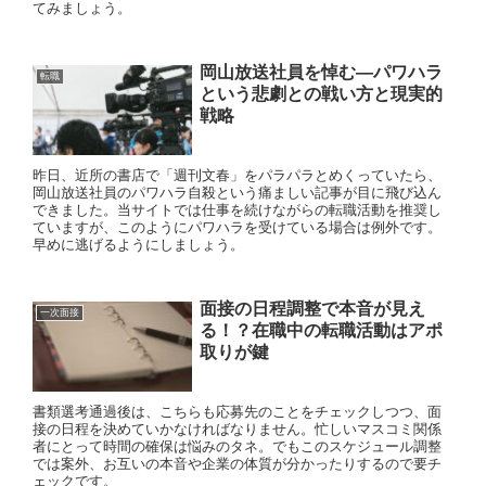
てみましょう。
岡山放送社員を悼む—パワハラ
転職
という悲劇との戦い方と現実的
戦略
昨日、近所の書店で「週刊文春」をパラパラとめくっていたら、
岡山放送社員のパワハラ自殺という痛ましい記事が目に飛び込ん
できました。当サイトでは仕事を続けながらの転職活動を推奨し
ていますが、このようにパワハラを受けている場合は例外です。
早めに逃げるようにしましょう。
面接の日程調整で本音が見え
一次面接
る！？在職中の転職活動はアポ
取りが鍵
書類選考通過後は、こちらも応募先のことをチェックしつつ、面
接の日程を決めていかなければなりません。忙しいマスコミ関係
者にとって時間の確保は悩みのタネ。でもこのスケジュール調整
では案外、お互いの本音や企業の体質が分かったりするので要チ
ェックです。