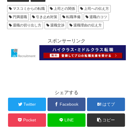
マスコミからの転職
上司との関係
上司への伝え方
円満退職
引き止め対策
転職準備
退職のコツ
退職の切り出し方
退職交渉
退職理由の伝え方
スポンサーリンク
シェアする
Twitter
Facebook
はてブ
Pocket
LINE
コピー