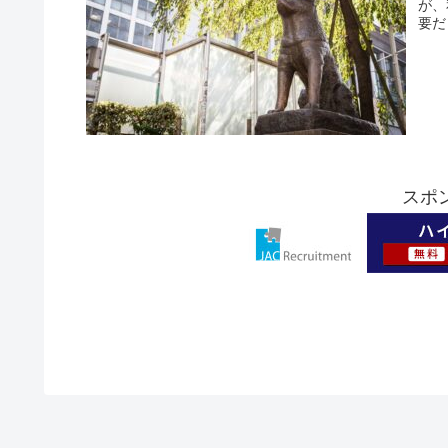
が、
要だ
スポ