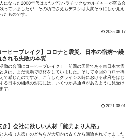
人になった2000年代はまだパワハラチックなカルチャーが至る会
残っていましたが、その頃でさえもデスクは大変そうにしか見え
ったものです。
2025.08.17
コーヒーブレイク】コロナと震災、日本の宿痾〜繰
返される失敗の本質
活動の合間にコーヒーブレイク！ 前回の国難である東日本大震
ときは、まだ現場で取材をしていました。そして今回のコロナ禍
えて感じたのですが、こうしたクライシス時における政府をはじ
する日本の組織の対応には、いくつか共通点があるように見受け
ます。
2021.08.01
呟き】会社に欲しい人材「能力より人格」
と人格（人徳）のどちらが大切かは古くから議論されてきました