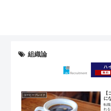
組織論
【
コーヒーブレイク
に
転職
れる