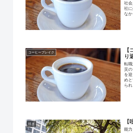
社会
社に
なか
【
コーヒーブレイク
り
転職
災の
を迎
めと
られ
【
呟き
能力