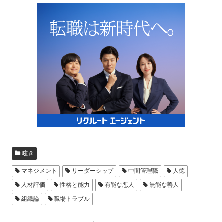
呟き
マネジメント
リーダーシップ
中間管理職
人徳
人材評価
性格と能力
有能な悪人
無能な善人
組織論
職場トラブル