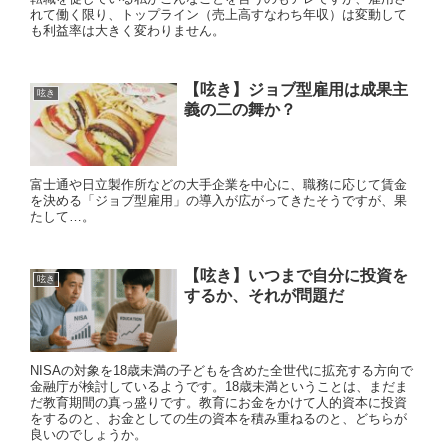
れて働く限り、トップライン（売上高すなわち年収）は変動して
も利益率は大きく変わりません。
【呟き】ジョブ型雇用は成果主
呟き
義の二の舞か？
富士通や日立製作所などの大手企業を中心に、職務に応じて賃金
を決める「ジョブ型雇用」の導入が広がってきたそうですが、果
たして…。
【呟き】いつまで自分に投資を
呟き
するか、それが問題だ
NISAの対象を18歳未満の子どもを含めた全世代に拡充する方向で
金融庁が検討しているようです。18歳未満ということは、まだま
だ教育期間の真っ盛りです。教育にお金をかけて人的資本に投資
をするのと、お金としての生の資本を積み重ねるのと、どちらが
良いのでしょうか。