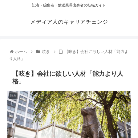
記者・編集者・放送業界出身者の転職ガイド
メディア人のキャリアチェンジ
ホーム
呟き
【呟き】会社に欲しい人材「能力よ
り人格」
【呟き】会社に欲しい人材「能力より人
格」
呟き