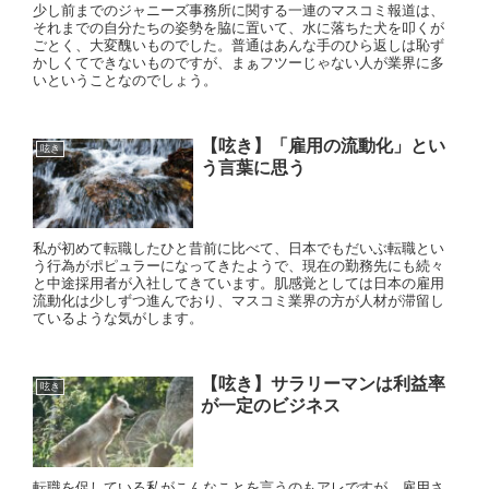
少し前までのジャニーズ事務所に関する一連のマスコミ報道は、
それまでの自分たちの姿勢を脇に置いて、水に落ちた犬を叩くが
ごとく、大変醜いものでした。普通はあんな手のひら返しは恥ず
かしくてできないものですが、まぁフツーじゃない人が業界に多
いということなのでしょう。
【呟き】「雇用の流動化」とい
呟き
う言葉に思う
私が初めて転職したひと昔前に比べて、日本でもだいぶ転職とい
う行為がポピュラーになってきたようで、現在の勤務先にも続々
と中途採用者が入社してきています。肌感覚としては日本の雇用
流動化は少しずつ進んでおり、マスコミ業界の方が人材が滞留し
ているような気がします。
【呟き】サラリーマンは利益率
呟き
が一定のビジネス
転職を促している私がこんなことを言うのもアレですが、雇用さ