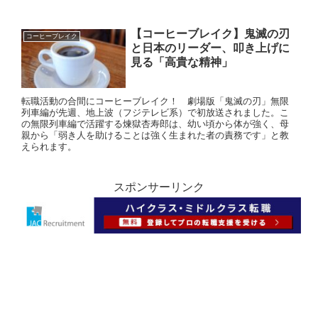
【コーヒーブレイク】鬼滅の刃
コーヒーブレイク
と日本のリーダー、叩き上げに
見る「高貴な精神」
転職活動の合間にコーヒーブレイク！ 劇場版「鬼滅の刃」無限
列車編が先週、地上波（フジテレビ系）で初放送されました。こ
の無限列車編で活躍する煉獄杏寿郎は、幼い頃から体が強く、母
親から「弱き人を助けることは強く生まれた者の責務です」と教
えられます。
スポンサーリンク