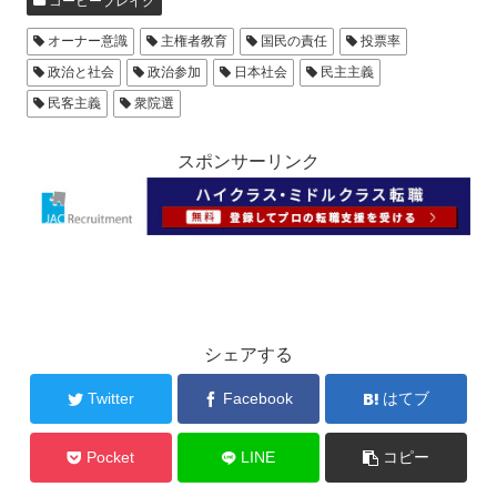
コーヒーブレイク
オーナー意識
主権者教育
国民の責任
投票率
政治と社会
政治参加
日本社会
民主主義
民客主義
衆院選
スポンサーリンク
シェアする
Twitter
Facebook
はてブ
Pocket
LINE
コピー