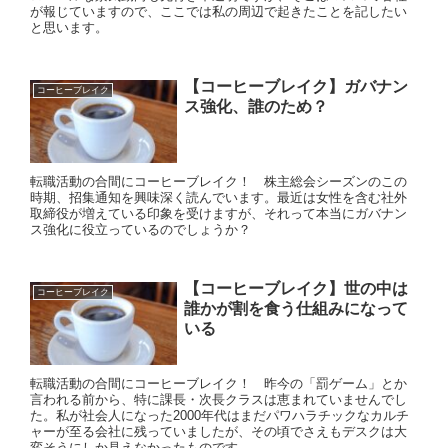
が報じていますので、ここでは私の周辺で起きたことを記したい
と思います。
【コーヒーブレイク】ガバナン
コーヒーブレイク
ス強化、誰のため？
転職活動の合間にコーヒーブレイク！ 株主総会シーズンのこの
時期、招集通知を興味深く読んでいます。最近は女性を含む社外
取締役が増えている印象を受けますが、それって本当にガバナン
ス強化に役立っているのでしょうか？
【コーヒーブレイク】世の中は
コーヒーブレイク
誰かが割を食う仕組みになって
いる
転職活動の合間にコーヒーブレイク！ 昨今の「罰ゲーム」とか
言われる前から、特に課長・次長クラスは恵まれていませんでし
た。私が社会人になった2000年代はまだパワハラチックなカルチ
ャーが至る会社に残っていましたが、その頃でさえもデスクは大
変そうにしか見えなかったものです。