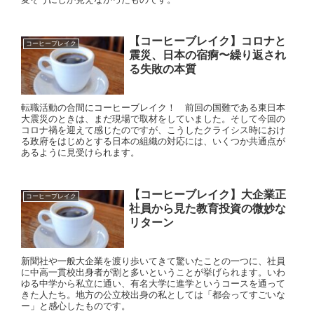
【コーヒーブレイク】コロナと
コーヒーブレイク
震災、日本の宿痾〜繰り返され
る失敗の本質
転職活動の合間にコーヒーブレイク！ 前回の国難である東日本
大震災のときは、まだ現場で取材をしていました。そして今回の
コロナ禍を迎えて感じたのですが、こうしたクライシス時におけ
る政府をはじめとする日本の組織の対応には、いくつか共通点が
あるように見受けられます。
【コーヒーブレイク】大企業正
コーヒーブレイク
社員から見た教育投資の微妙な
リターン
新聞社や一般大企業を渡り歩いてきて驚いたことの一つに、社員
に中高一貫校出身者が割と多いということが挙げられます。いわ
ゆる中学から私立に通い、有名大学に進学というコースを通って
きた人たち。地方の公立校出身の私としては「都会ってすごいな
ー」と感心したものです。