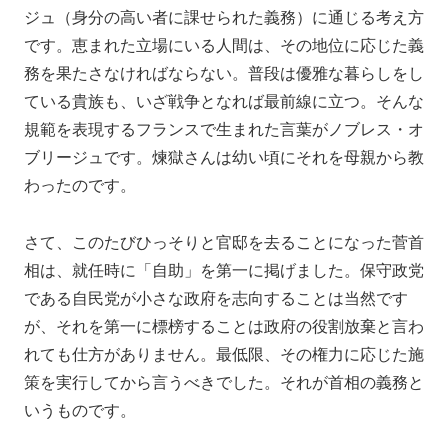
ジュ（身分の高い者に課せられた義務）に通じる考え方
です。恵まれた立場にいる人間は、その地位に応じた義
務を果たさなければならない。普段は優雅な暮らしをし
ている貴族も、いざ戦争となれば最前線に立つ。そんな
規範を表現するフランスで生まれた言葉がノブレス・オ
ブリージュです。煉獄さんは幼い頃にそれを母親から教
わったのです。
さて、このたびひっそりと官邸を去ることになった菅首
相は、就任時に「自助」を第一に掲げました。保守政党
である自民党が小さな政府を志向することは当然です
が、それを第一に標榜することは政府の役割放棄と言わ
れても仕方がありません。最低限、その権力に応じた施
策を実行してから言うべきでした。それが首相の義務と
いうものです。