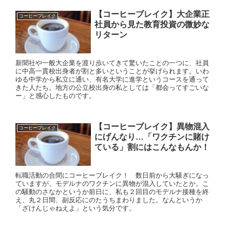
【コーヒーブレイク】大企業正
コーヒーブレイク
社員から見た教育投資の微妙な
リターン
新聞社や一般大企業を渡り歩いてきて驚いたことの一つに、社員
に中高一貫校出身者が割と多いということが挙げられます。いわ
ゆる中学から私立に通い、有名大学に進学というコースを通って
きた人たち。地方の公立校出身の私としては「都会ってすごいな
ー」と感心したものです。
【コーヒーブレイク】異物混入
コーヒーブレイク
にげんなり…「ワクチンに賭け
ている」割にはこんなもんか！
転職活動の合間にコーヒーブレイク！ 数日前から大騒ぎになっ
ていますが、モデルナのワクチンに異物が混入していたとか。こ
の騒動のさなかというか前日に、私も２回目のモデルナ接種を終
え、丸２日間、副反応にのたうちまわりました。なんというか
「ざけんじゃねえよ」という気分です。