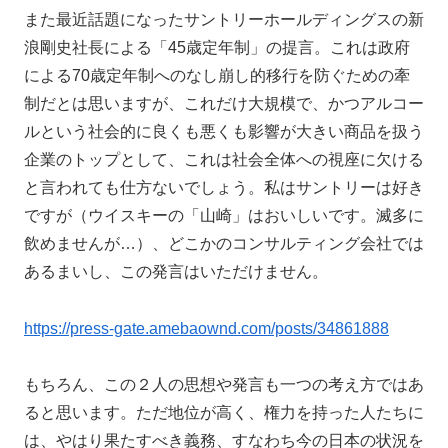
また最近話題になったサントリーホールディングスの新
浪剛史社長による「45歳定年制」の提言。これは政府
による70歳定年制へのなし崩し的移行を防ぐための牽
制だとは思いますが、これだけ大規模で、かつアルコー
ルという社会的に良くも悪くも影響が大きい商品を扱う
企業のトップとして、これは社会全体への視座に欠ける
と言われても仕方ないでしょう。私はサントリーは好き
ですが（ウイスキーの「山崎」はおいしいです。滅多に
飲めませんが…）、どこかのコンサルティング会社では
あるまいし、この発言はいただけません。
https://press-gate.amebaownd.com/posts/34861888
もちろん、この２人の思想や発言も一つの考え方ではあ
ると思います。ただ地位が高く、権力を持った人たちに
は、やはり果たすべき義務、すなわち今の日本の状況を