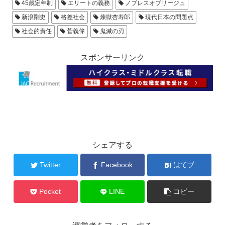
45歳定年制
エリートの義務
ノブレスオブリージュ
新浪剛史
格差社会
煉獄杏寿郎
現代日本の問題点
社会的責任
菅義偉
鬼滅の刃
スポンサーリンク
シェアする
Twitter
Facebook
はてブ
Pocket
LINE
コピー