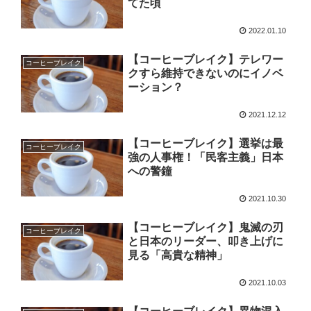
てた頃
2022.01.10
【コーヒーブレイク】テレワー
コーヒーブレイク
クすら維持できないのにイノベ
ーション？
2021.12.12
【コーヒーブレイク】選挙は最
コーヒーブレイク
強の人事権！「民客主義」日本
への警鐘
2021.10.30
【コーヒーブレイク】鬼滅の刃
コーヒーブレイク
と日本のリーダー、叩き上げに
見る「高貴な精神」
2021.10.03